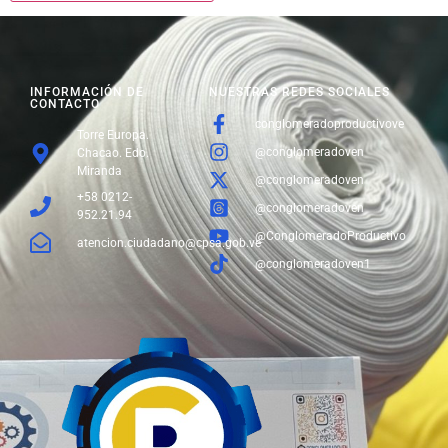
INFORMACIÓN DE
NUESTRAS REDES SOCIALES
CONTACTO
conglomeradoproductivove
Torre Europa.
@conglomeradoven
Chacao. Edo.
Miranda
@conglomeradoven
+58 0212-
@conglomeradoven
952.21.94
@ConglomeradoProductivo
atencion.ciudadano@cpsa.gob.ve
@conglomeradoven1