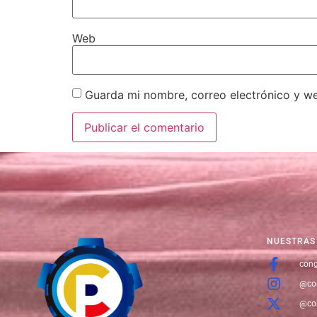
Web
Guarda mi nombre, correo electrónico y w
NUESTRAS 
cong
@co
@co