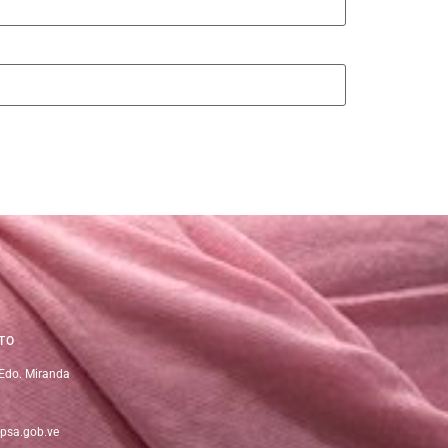
TO
 Edo. Miranda
psa.gob.ve