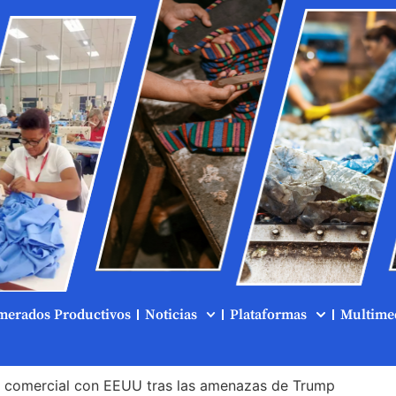
merados Productivos
Noticias
Plataformas
Multime
o comercial con EEUU tras las amenazas de Trump