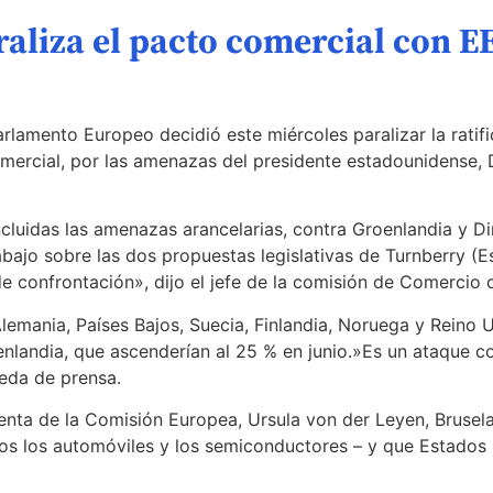
aliza el pacto comercial con E
rlamento Europeo decidió este miércoles paralizar la ratif
mercial, por las amenazas del presidente estadounidense,
ncluidas las amenazas arancelarias, contra Groenlandia y D
abajo sobre las dos propuestas legislativas de Turnberry (
e confrontación», dijo el jefe de la comisión de Comercio
mania, Países Bajos, Suecia, Finlandia, Noruega y Reino Un
enlandia, que ascenderían al 25 % en junio.»Es un ataque c
ueda de prensa.
enta de la Comisión Europea, Ursula von der Leyen, Brusela
os los automóviles y los semiconductores – y que Estados U