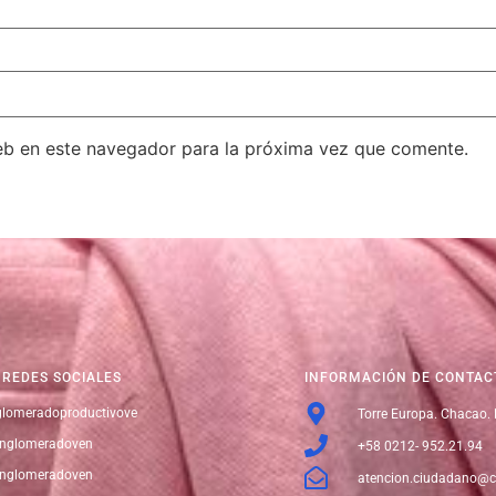
eb en este navegador para la próxima vez que comente.
REDES SOCIALES
INFORMACIÓN DE CONTAC
lomeradoproductivove
Torre Europa. Chacao.
nglomeradoven
+58 0212- 952.21.94
nglomeradoven
atencion.ciudadano@c