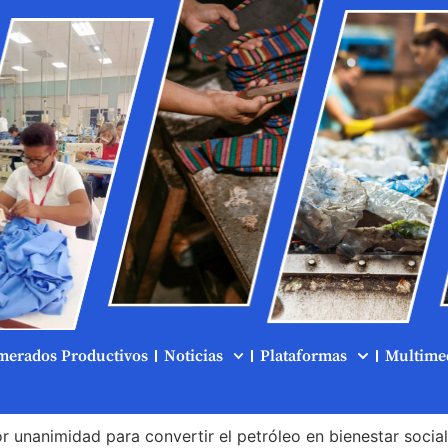
merados Productivos
Noticias
Plataformas
Multime
 unanimidad para convertir el petróleo en bienestar social