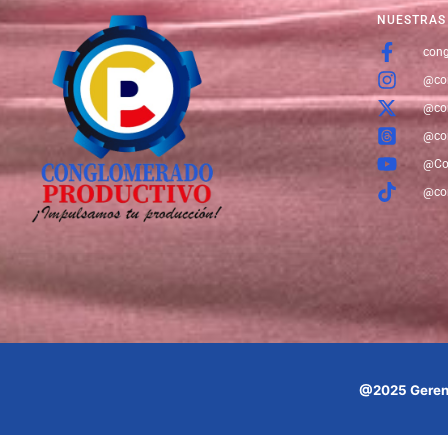
NUESTRAS 
cong
@co
@co
@co
@Co
@co
@2025 Geren