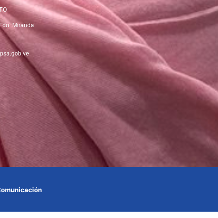
TO
 Edo. Miranda
psa.gob.ve
 Comunicación