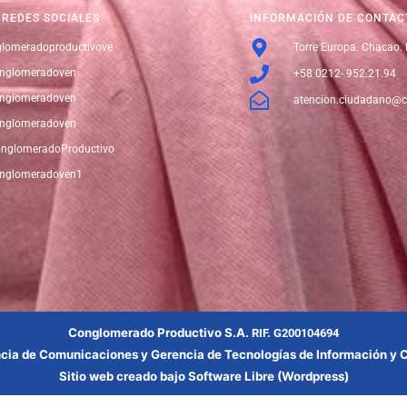
REDES SOCIALES
INFORMACIÓN DE CONTAC
lomeradoproductivove
Torre Europa. Chacao.
nglomeradoven
+58 0212- 952.21.94
nglomeradoven
atencion.ciudadano@c
nglomeradoven
nglomeradoProductivo
nglomeradoven1
Conglomerado Productivo S.A.
RIF. G200104694
cia
de Comunicaciones y Gerencia
de Tecnologías de Información y
Sitio web creado bajo Software Libre (Wordpress)