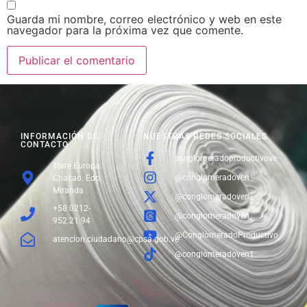
Guarda mi nombre, correo electrónico y web en este
navegador para la próxima vez que comente.
INFORMACIÓN DE
NUESTRAS REDES SOCIALES
CONTACTO
conglomeradoproductivove
Torre Europa.
@conglomeradoven
Chacao. Edo.
Miranda
@conglomeradoven
+58 0212-
@conglomeradoven
952.21.94
@ConglomeradoProductivo
atencion.ciudadano@cpsa.gob.ve
@conglomeradoven1