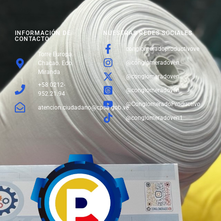
INFORMACIÓN DE
NUESTRAS REDES SOCIALES
CONTACTO
conglomeradoproductivove
Torre Europa.
@conglomeradoven
Chacao. Edo.
Miranda
@conglomeradoven
+58 0212-
@conglomeradoven
952.21.94
@ConglomeradoProductivo
atencion.ciudadano@cpsa.gob.ve
@conglomeradoven1