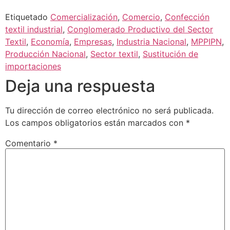
Etiquetado
Comercialización
,
Comercio
,
Confección
textil industrial
,
Conglomerado Productivo del Sector
Textil
,
Economía
,
Empresas
,
Industria Nacional
,
MPPIPN
,
Producción Nacional
,
Sector textil
,
Sustitución de
importaciones
Deja una respuesta
Tu dirección de correo electrónico no será publicada.
Los campos obligatorios están marcados con
*
Comentario
*